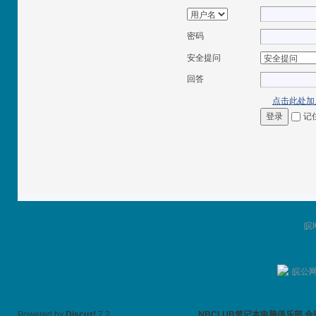
密码
安全提问
回答
点击此处加
记
登录
皖I
皖公网安
Powered by
Discuz!
7.2
NBCLUB笔记本电脑俱乐部 合肥TH