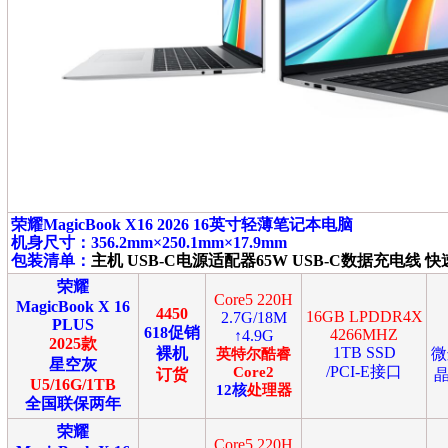
荣耀MagicBook X16 2026 16英寸轻薄笔记本电脑
机身尺寸：356.2mm×250.1mm×17.9mm
包装清单：
主机 USB-C电源适配器65W USB-C数据充电线 
荣耀
Core5 220H
MagicBook X 16
4450
16GB LPDDR4X
2.7G/18M
PLUS
618促销
4266MHZ
↑4.9G
2025款
1TB SSD
裸机
微
英特尔
酷睿
星空灰
/PCI-E接口
Core2
订货
晶
U5/16G/1TB
12
核
处理器
全国联保两年
荣耀
Core5 220H