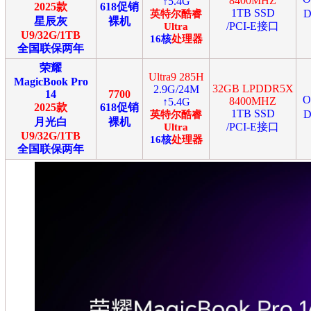
8400MHZ
↑5.4G
2025款
618促销
1TB SSD
D
英特尔
酷睿
星辰灰
裸机
/PCI-E接口
Ultra
U9/32G/1TB
16
核
处理器
全国联保两年
荣耀
Ultra9 285H
MagicBook Pro
32GB LPDDR5X
2.9G/24M
14
7700
8400MHZ
↑5.4G
2025款
618促销
1TB SSD
D
英特尔
酷睿
月光白
裸机
/PCI-E接口
Ultra
U9/32G/1TB
16
核
处理器
全国联保两年