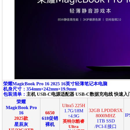
荣耀MagicBook Pro 16 2025 16英寸轻薄笔记本电脑
机身尺寸：354mm×242mm×19.9mm
包装清单：
主机 USB-C电源适配器 USB-C数据充电线 快速
荣耀
Ultra5 225H
MagicBook Pro
32GB LPDDR5X
1.7G/18M
16
6650
I
8000MHZ
↑4.9G
2025款
618促销
1TB SSD
英特尔
酷睿
星辰灰
裸机
/PCI-E接口
Ultra