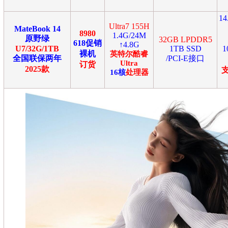
1
Ultra7 155H
MateBook 14
8980
1.4G/24M
原野绿
32GB LPDDR5
618促销
↑4.8G
U7/32G/1TB
1TB SSD
1
裸机
英特尔
酷睿
全国联保两年
/PCI-E接口
Ultra
订货
2025款
16
核
处理器