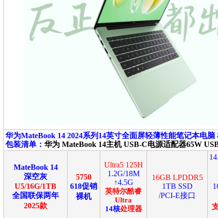
华为MateBook 14
2024系列14英寸全面屏轻薄性能笔记本电脑 机身尺
包装清单：
华为 MateBook 14主机 USB-C电源适配器65W
1
Ultra5 125H
MateBook 14
1.2G/18M
深空灰
5750
16GB LPDDR5
↑4.5G
U5/16G/1TB
618促销
1TB SSD
1
英特尔
酷睿
全国联保两年
/PCI-E接口
裸机
Ultra
2025款
14
核
处理器