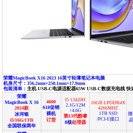
荣耀MagicBook X16 2023 16英寸轻薄笔记本电脑
机身尺寸：356.2mm×250.1mm×17.9mm
包装清单：
主机 USB-C电源适配器65W USB-C数据充电线 
荣耀
I5 13420H
4600
MagicBook X 16
16GB LPDDR4X
2.1G/12M
618促销
2024款
4266MHZ
↑4.6G
1TB SSD
裸机
微
冰河银
第13代酷睿
/PCI-E接口
订货
晶
i5/16G/1TB
8核
处理器
全国联保两年