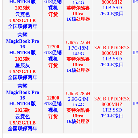
HUNTER版
618促销
I
8000MHZ
↑5.4G
1TB SSD
2025款
裸机
英特尔
酷睿
/PCI-E接口
Ultra
云霓色
订货
16
核
处理器
U9/32G/1TB
全国联保两年
荣耀
MagicBook Pro
Ultra5 225H
16
12700
32GB LPDDR5X
1.7G/18M
HUNTER版
618促销
I
8000MHZ
↑4.9G
1TB SSD
2025款
裸机
英特尔
酷睿
/PCI-E接口
Ultra
星辰灰
订货
14
核
处理器
U5/32G/1TB
全国联保两年
荣耀
MagicBook Pro
Ultra9 285H
16
12800
32GB LPDDR5X
2.9G/24M
HUNTER版
618促销
I
8000MHZ
↑5.4G
1TB SSD
2025款
裸机
英特尔
酷睿
/PCI-E接口
Ultra
云霓色
订货
16
核
处理器
U9/32G/1TB
全国联保两年