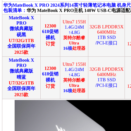
华为MateBook X
PRO 2024系列14英寸轻薄笔记本电脑 机身尺寸：
包装清单：
华为 MateBook X PRO主机 140W USB-C电源
MateBook X
Ultra7 155H
PRO
12300
32GB LPDDR5X
1.4G/24M
微绒典藏版
618促销
6400MHz
↑4.8G
砚黑
1TB SSD
裸机
英特尔
酷睿
U7/32G/1TB
/PCI-E接口
Ultra
订货
1
全国联保两年
16
核
处理器
2025款
MateBook X
Ultra7 155H
PRO
12300
32GB LPDDR5X
1.4G/24M
微绒典藏版
618促销
6400MHz
↑4.8G
晴蓝
1TB SSD
裸机
英特尔
酷睿
U7/32G/1TB
/PCI-E接口
Ultra
订货
1
全国联保两年
16
核
处理器
2025款