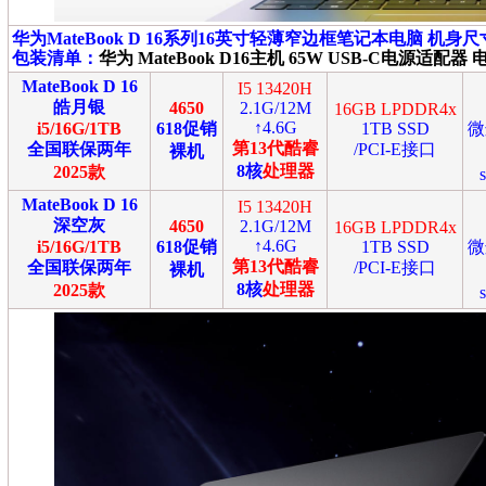
华为MateBook D
16系列16英寸轻薄窄边框笔记本电脑
机身尺寸：
包装清单：
华为 MateBook D16主机 65W USB-C电源
MateBook D 16
I5 13420H
皓月银
4650
2.1G/12M
16GB LPDDR4x
↑4.6G
i5/16G/1TB
618促销
1TB SSD
微
第13代酷睿
全国联保两年
/PCI-E接口
裸机
8核
处理器
2025款
MateBook D 16
I5 13420H
深空灰
4650
2.1G/12M
16GB LPDDR4x
↑4.6G
i5/16G/1TB
618促销
1TB SSD
微
第13代酷睿
全国联保两年
/PCI-E接口
裸机
8核
处理器
2025款