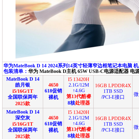
华为MateBook D
14 2024系列14英寸轻薄窄边框笔记本电脑
机
包装清单：
华为 MateBook D主机 65W USB-C电源适配
MateBook D 14
I5 13420H
皓月银
4650
2.1G/12M
16GB LPDDR4X
↑4.6G
618促销
i5/16G/1T
1TB SSD
微
第13代酷睿
全国联保两年
/PCI-E接口
裸机
8核
处理器
2025款
MateBook D 14
I5 13420H
深空灰
4650
2.1G/12M
16GB LPDDR4X
↑4.6G
618促销
i5/16G/1T
1TB SSD
微
第13代酷睿
全国联保两年
/PCI-E接口
裸机
8核
处理器
2025款