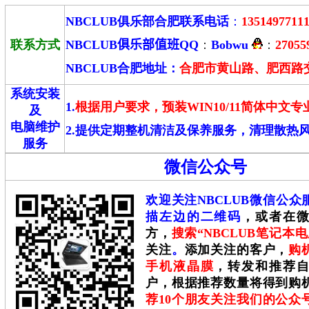
NBCLUB俱乐部合肥联系电话
：
13514977111
联系方式
NBCLUB俱乐部值班
QQ
：
Bobwu
：
27055
NBCLUB合肥地址：
合肥市黄山路、肥西路交
系统安装
1.
根据用户要求，预装WIN10/11简体中
及
电脑维护
2.提供定期整机清洁及保养服务，清理散热
服务
微信公众号
欢迎关注NBCLUB微信公
描左边的二维码
，或者在
方，
搜索“NBCLUB笔记本
关注
。
添加关注的客户，
购
手机液晶膜
，转发和推荐
户，根据推荐数量将得到购
荐10个朋友关注我们的公众