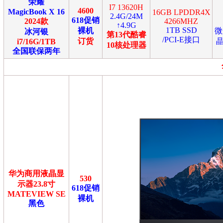
荣耀
I7 13620H
4600
MagicBook X 16
16GB LPDDR4X
2.4G/24M
618促销
2024款
4266MHZ
↑4.9G
1TB SSD
裸机
微
冰河银
第13代酷睿
/PCI-E接口
订货
晶
i7/16G/1TB
10核处理器
全国联保两年
华为商用液晶显
530
示器23.8寸
618促销
MATEVIEW SE
裸机
黑色