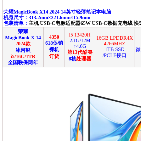
荣耀MagicBook X14 2024 14英寸轻薄笔记本电脑
机身尺寸：313.2mm×221.6mm×15.9mm
包装清单：
主机 USB-C电源适配器65W USB-C数据充电线 
荣耀
I5 13420H
4350
MagicBook X 14
16GB LPDDR4X
2.1G/12M
618促销
2024款
4266MHZ
↑4.6G
1TB SSD
裸机
微
冰河银
第13代酷睿
/PCI-E接口
订货
i5/16G/1TB
8核
处理器
全国联保两年