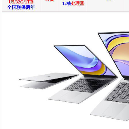
U5/32G/1TB
12
核
处理器
全国联保两年